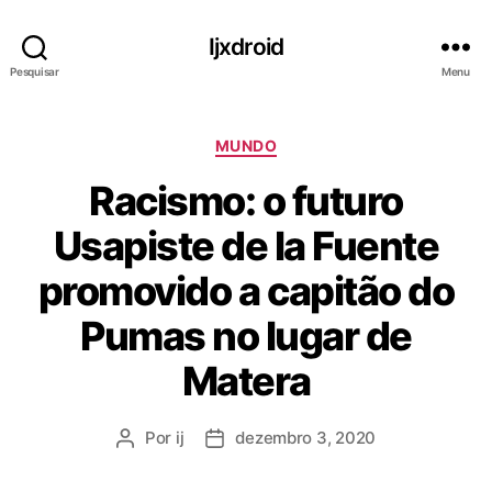
Ijxdroid
Pesquisar
Menu
C
MUNDO
a
Racismo: o futuro
t
e
Usapiste de la Fuente
g
o
promovido a capitão do
r
i
Pumas no lugar de
a
s
Matera
Por
ij
dezembro 3, 2020
A
D
u
a
t
t