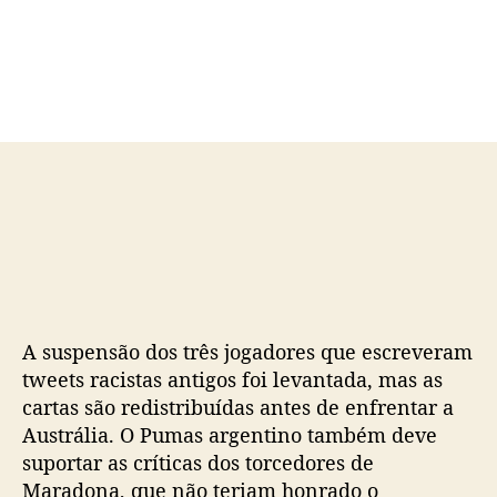
o
a
r
d
d
e
o
p
p
u
o
b
s
l
t
i
c
a
ç
ã
o
A suspensão dos três jogadores que escreveram
tweets racistas antigos foi levantada, mas as
cartas são redistribuídas antes de enfrentar a
Austrália. O Pumas argentino também deve
suportar as críticas dos torcedores de
Maradona, que não teriam honrado o