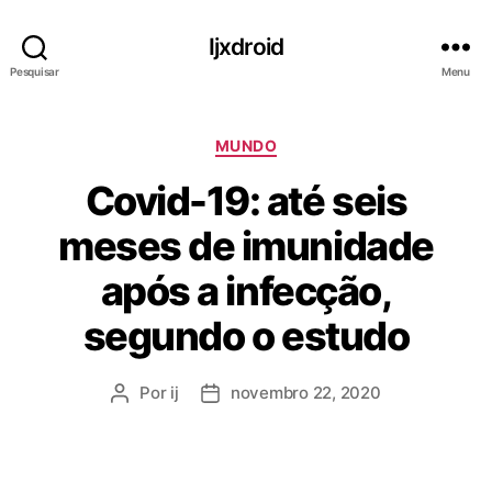
Ijxdroid
Pesquisar
Menu
C
MUNDO
a
Covid-19: até seis
t
e
meses de imunidade
g
o
após a infecção,
r
i
segundo o estudo
a
s
Por
ij
novembro 22, 2020
A
D
u
a
t
t
o
a
r
d