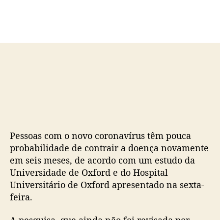
d
e
o
p
p
u
o
b
s
l
t
i
c
a
ç
ã
o
Pessoas com o novo coronavírus têm pouca
probabilidade de contrair a doença novamente
em seis meses, de acordo com um estudo da
Universidade de Oxford e do Hospital
Universitário de Oxford apresentado na sexta-
feira.