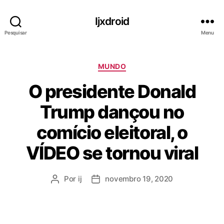
Ijxdroid
Pesquisar
Menu
C
MUNDO
a
O presidente Donald
t
e
Trump dançou no
g
o
comício eleitoral, o
r
i
VÍDEO se tornou viral
a
s
Por
ij
novembro 19, 2020
A
D
u
a
t
t
o
a
r
d