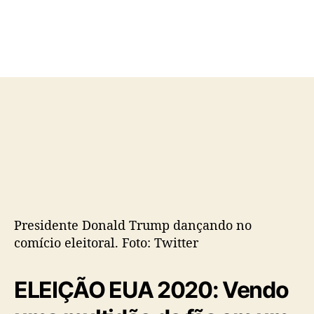
d
e
o
p
p
u
o
b
s
l
t
i
c
a
ç
ã
o
Presidente Donald Trump dançando no
comício eleitoral. Foto: Twitter
ELEIÇÃO EUA 2020: Vendo