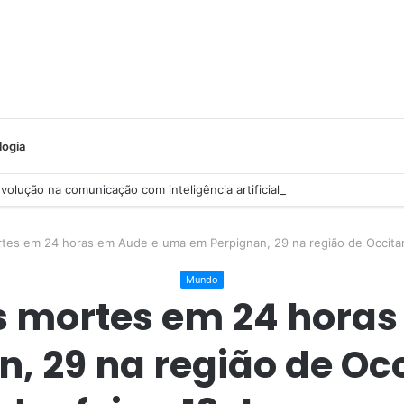
logia
olução na comunicação com inteligência artificial
tes em 24 horas em Aude e uma em Perpignan, 29 na região de Occitan
Mundo
s mortes em 24 hora
, 29 na região de Occ