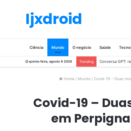
Ijxdroid
Ciência
Mundo
O negócio
Saúde
Tecno
Conversa GPT: rev
quinta-feira, agosto 6 2026
Trending
Home
/
Mundo
/
Covid-19 – Duas mor
Covid-19 – Dua
em Perpignan