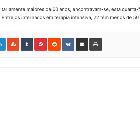
ritariamente maiores de 60 anos, encontravam-se, esta quarta-
. Entre os internados em terapia intensiva, 22 têm menos de 50
gle+
LinkedIn
StumbleUpon
Tumblr
Pinterest
Reddit
VKontakte
Share
Print
via
Email