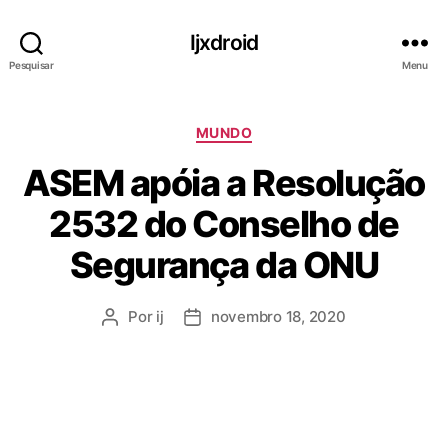
Ijxdroid
Pesquisar
Menu
C
MUNDO
a
ASEM apóia a Resolução
t
e
2532 do Conselho de
g
o
Segurança da ONU
r
i
a
Por
ij
novembro 18, 2020
A
D
s
u
a
t
t
o
a
r
d
d
e