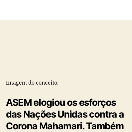
o
p
p
u
o
b
s
l
t
i
c
a
ç
ã
o
Imagem do conceito.
ASEM elogiou os esforços
das Nações Unidas contra a
Corona Mahamari. Também