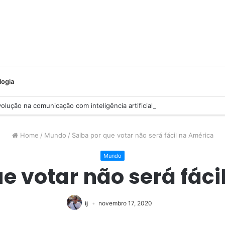
logia
lução na comunicação com inteligência artificial
Home
/
Mundo
/
Saiba por que votar não será fácil na América
Mundo
e votar não será fác
ij
novembro 17, 2020