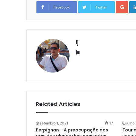
Goo
Facebook
Twitter
ij
Website
Related Articles
setembro 1, 2021
17
julho
Perpignan – A preocupação dos
Tour 
pais dos alunos dois dias antes
segui