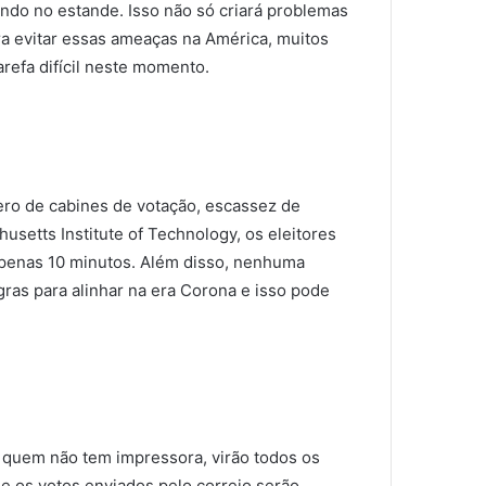
do no estande. Isso não só criará problemas
ra evitar essas ameaças na América, muitos
refa difícil neste momento.
mero de cabines de votação, escassez de
etts Institute of Technology, os eleitores
apenas 10 minutos. Além disso, nenhuma
gras para alinhar na era Corona e isso pode
ra quem não tem impressora, virão todos os
e os votos enviados pelo correio serão