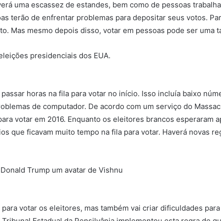
verá uma escassez de estandes, bem como de pessoas trabalhan
as terão de enfrentar problemas para depositar seus votos. Pa
oto. Mas mesmo depois disso, votar em pessoas pode ser uma ta
eleições presidenciais dos EUA.
assar horas na fila para votar no início. Isso incluía baixo nú
oblemas de computador. De acordo com um serviço do Massachus
ara votar em 2016. Enquanto os eleitores brancos esperaram 
os que ficavam muito tempo na fila para votar. Haverá novas re
 Donald Trump um avatar de Vishnu
a para votar os eleitores, mas também vai criar dificuldades pa
Tribunal Estadual da Pensilvânia implementou esta regra de qu