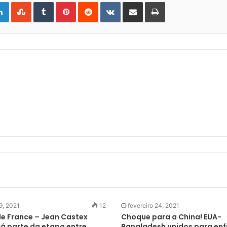
gle+
LinkedIn
StumbleUpon
Tumblr
Pinterest
Reddit
VKontakte
Share
Print
via
Email
 9, 2021
12
fevereiro 24, 2021
de France – Jean Castex
Choque para a China! EUA-
rá parte da etapa entre
Bangladesh unidos para enf