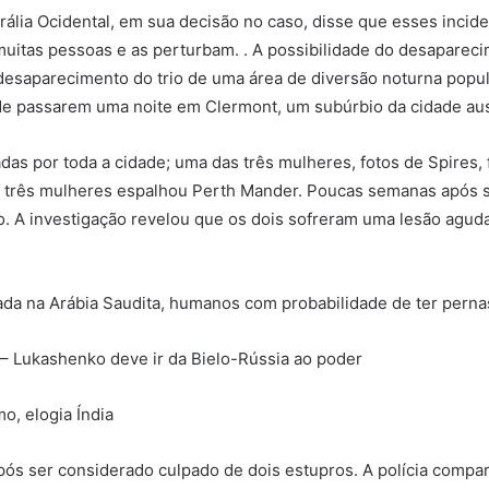
rália Ocidental, em sua decisão no caso, disse que esses inci
tas pessoas e as perturbam. . A possibilidade do desaparecim
desaparecimento do trio de uma área de diversão noturna popul
 de passarem uma noite em Clermont, um subúrbio da cidade aus
as por toda a cidade; uma das três mulheres, fotos de Spires, 
três mulheres espalhou Perth Mander. Poucas semanas após s
. A investigação revelou que os dois sofreram uma lesão agud
ada na Arábia Saudita, humanos com probabilidade de ter perna
– Lukashenko deve ir da Bielo-Rússia ao poder
o, elogia Índia
pós ser considerado culpado de dois estupros. A polícia comp