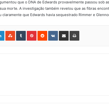
rgumentou que o DNA de Edwards provavelmente passou sob as
 sua morte. A investigação também revelou que as fibras enco
ou claramente que Edwards havia sequestrado Rimmer e Glennon
gle+
LinkedIn
StumbleUpon
Tumblr
Pinterest
Reddit
VKontakte
Share
Print
via
Email