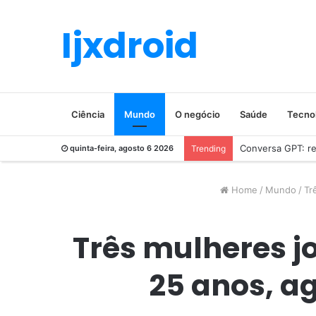
Ijxdroid
Ciência
Mundo
O negócio
Saúde
Tecno
Conversa GPT: rev
quinta-feira, agosto 6 2026
Trending
Home
/
Mundo
/
Tr
Três mulheres j
25 anos, a