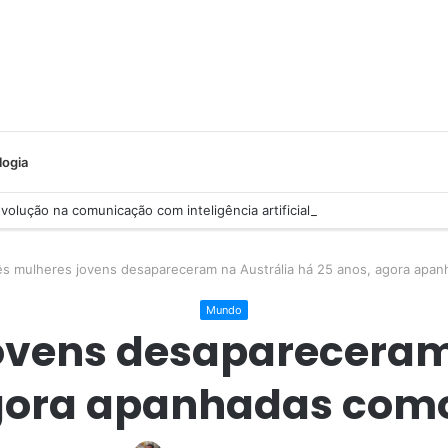
logia
olução na comunicação com inteligência artificial
ês mulheres jovens desapareceram na Austrália há 25 anos, agora apa
Mundo
ovens desapareceram
gora apanhadas com