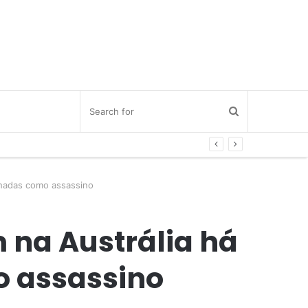
nhadas como assassino
 na Austrália há
o assassino