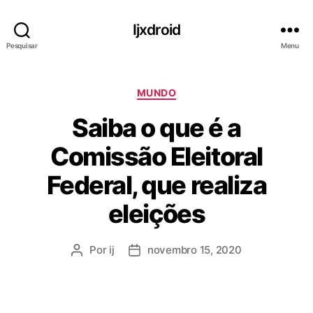
Ijxdroid
Pesquisar
Menu
C
MUNDO
a
Saiba o que é a
t
e
Comissão Eleitoral
g
o
Federal, que realiza
r
i
eleições
a
s
Por
ij
novembro 15, 2020
A
D
u
a
t
t
o
a
r
d