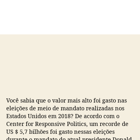
d
e
o
p
p
u
o
b
s
l
t
i
c
a
ç
ã
o
Você sabia que o valor mais alto foi gasto nas
eleições de meio de mandato realizadas nos
Estados Unidos em 2018? De acordo com o
Center for Responsive Politics, um recorde de
US $ 5,7 bilhões foi gasto nessas eleições
durante o mandato do atual presidente Donald