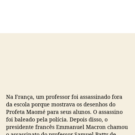
d
e
o
p
p
u
o
b
s
l
t
i
c
a
ç
ã
o
Na França, um professor foi assassinado fora
da escola porque mostrava os desenhos do
Profeta Maomé para seus alunos. O assassino
foi baleado pela polícia. Depois disso, o
presidente francês Emmanuel Macron chamou
o assassinato do professor Samuel Patty de