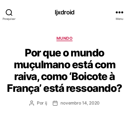
Ijxdroid
Pesquisar
Menu
C
MUNDO
a
Por que o mundo
t
e
muçulmano está com
g
o
raiva, como ‘Boicote à
r
i
França’ está ressoando?
a
s
Por
ij
novembro 14, 2020
A
D
u
a
t
t
o
a
r
d