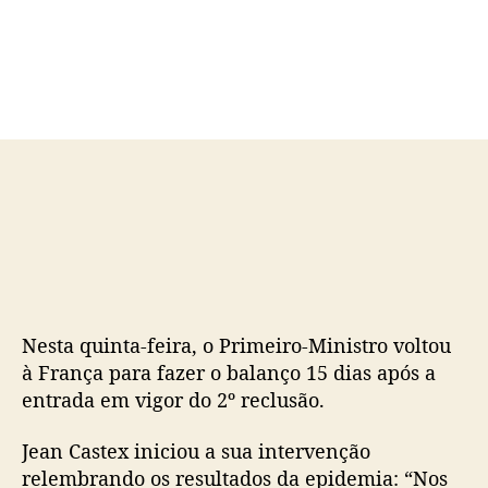
o
a
r
d
d
e
o
p
p
u
o
b
s
l
t
i
c
a
ç
ã
o
Nesta quinta-feira, o Primeiro-Ministro voltou
à França para fazer o balanço 15 dias após a
entrada em vigor do 2º reclusão.
Jean Castex iniciou a sua intervenção
relembrando os resultados da epidemia: “Nos