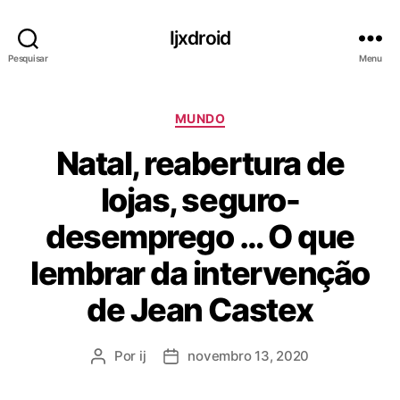
Ijxdroid
Pesquisar
Menu
C
MUNDO
a
Natal, reabertura de
t
e
lojas, seguro-
g
o
desemprego … O que
r
i
lembrar da intervenção
a
s
de Jean Castex
Por
ij
novembro 13, 2020
A
D
u
a
t
t