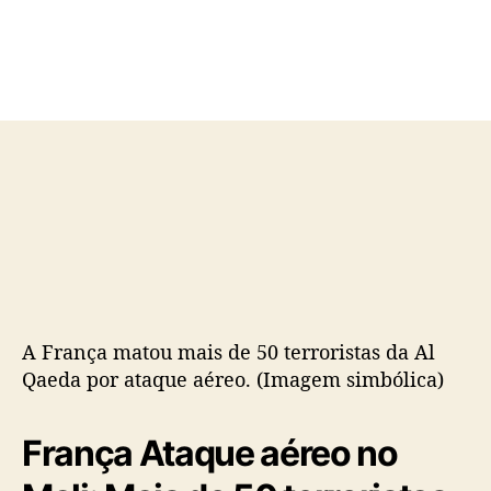
d
e
o
p
p
u
o
b
s
l
t
i
c
a
ç
ã
o
A França matou mais de 50 terroristas da Al
Qaeda por ataque aéreo. (Imagem simbólica)
França Ataque aéreo no