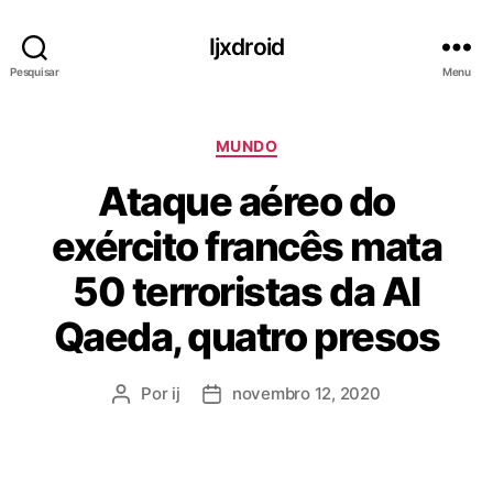
Ijxdroid
Pesquisar
Menu
C
MUNDO
a
Ataque aéreo do
t
e
exército francês mata
g
o
50 terroristas da Al
r
i
Qaeda, quatro presos
a
s
Por
ij
novembro 12, 2020
A
D
u
a
t
t
o
a
r
d