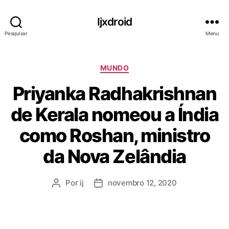
Ijxdroid
Pesquisar
Menu
C
MUNDO
a
Priyanka Radhakrishnan
t
e
de Kerala nomeou a Índia
g
o
como Roshan, ministro
r
i
da Nova Zelândia
a
s
Por
ij
novembro 12, 2020
A
D
u
a
t
t
o
a
r
d