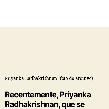
d
e
o
p
p
u
o
b
s
l
t
i
c
a
ç
ã
o
Priyanka Radhakrishnan (foto do arquivo)
Recentemente, Priyanka
Radhakrishnan, que se