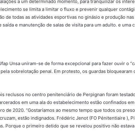
nstalações a um determinado momento, para tranquilizar os intere
elecimento se limita a limitar o fluxo e prevenir qualquer contág
ção de todas as atividades esportivas no ginásio e produção nas
e saída e manutenção de salas de visita para um adulto. e uma 
a Ufap Unsa uniram-se de forma excepcional para fazer ouvir o 
 pela sobrelotação penal. Em protesto, os guardas bloquearam 
is reclusos no centro penitenciário de Perpignan foram testad
arcerados em uma ala do estabelecimento estão confinados em 
mbro de 2020. “Gostaríamos ao mesmo tempo que todos os preso
ruzam, estão indignados. Frédéric Jenot (FO Pénitentiaire ), 
dias. Porque o primeiro detido que se revelou positivo não est