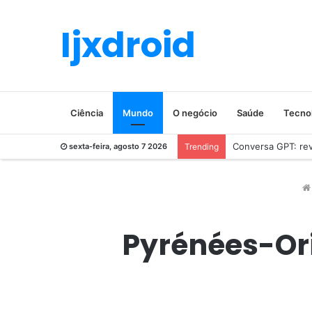
Ijxdroid
Ciência
Mundo
O negócio
Saúde
Tecno
Conversa GPT: revo
sexta-feira, agosto 7 2026
Trending
Pyrénées-Ori