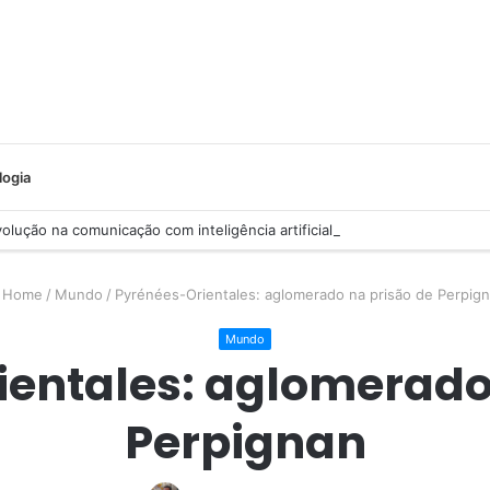
logia
lução na comunicação com inteligência artificial
Home
/
Mundo
/
Pyrénées-Orientales: aglomerado na prisão de Perpig
Mundo
entales: aglomerado
Perpignan