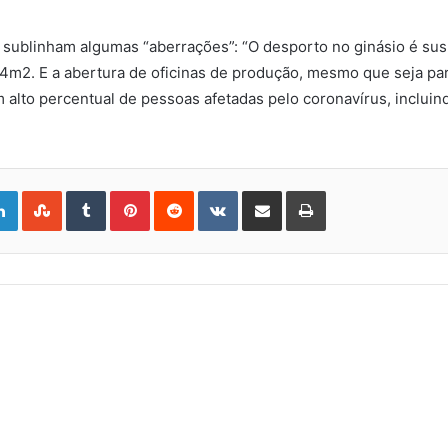
sublinham algumas “aberrações”: “O desporto no ginásio é suspe
2. E a abertura de oficinas de produção, mesmo que seja par
lto percentual de pessoas afetadas pelo coronavírus, incluind
gle+
LinkedIn
StumbleUpon
Tumblr
Pinterest
Reddit
VKontakte
Share
Print
via
Email