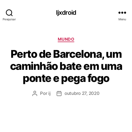
Ijxdroid
Pesquisar
Menu
C
MUNDO
a
Perto de Barcelona, ​​um
t
e
caminhão bate em uma
g
o
ponte e pega fogo
r
i
a
Por
ij
outubro 27, 2020
A
D
s
u
a
t
t
o
a
r
d
d
e