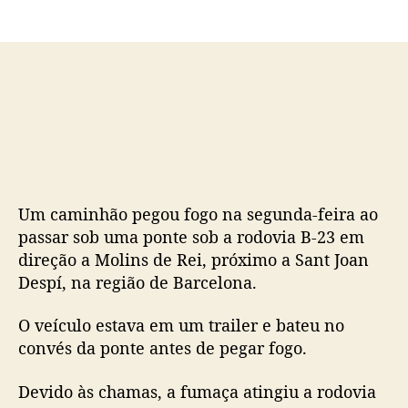
o
p
p
u
o
b
s
l
t
i
c
a
ç
ã
o
Um caminhão pegou fogo na segunda-feira ao
passar sob uma ponte sob a rodovia B-23 em
direção a Molins de Rei, próximo a Sant Joan
Despí, na região de Barcelona.
O veículo estava em um trailer e bateu no
convés da ponte antes de pegar fogo.
Devido às chamas, a fumaça atingiu a rodovia