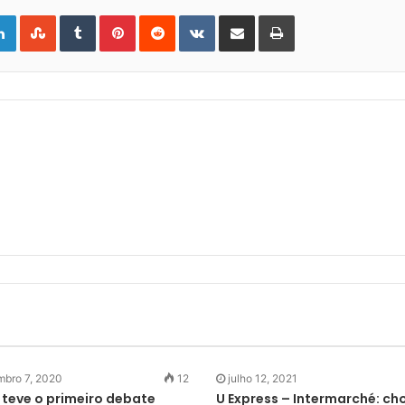
gle+
LinkedIn
StumbleUpon
Tumblr
Pinterest
Reddit
VKontakte
Share
Print
via
Email
bro 7, 2020
12
julho 12, 2021
teve o primeiro debate
U Express – Intermarché: ch