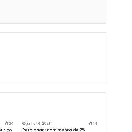
24
junho 14, 2021
14
ouriço
Perpignan: com menos de 25