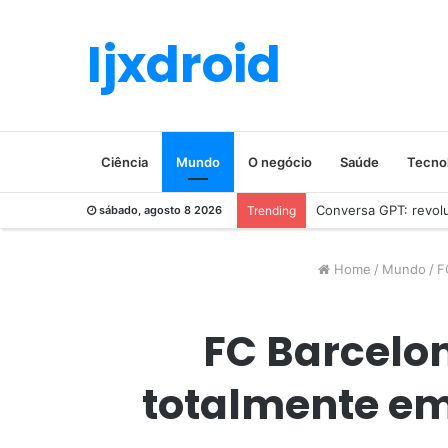
Ijxdroid
Ciência
Mundo
O negócio
Saúde
Tecno
Conversa GPT: revolu
sábado, agosto 8 2026
Trending
Home
/
Mundo
/
F
FC Barcelon
totalmente em