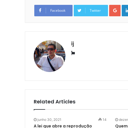
Goo
Facebook
Twitter
ij
Website
Related Articles
junho 30, 2021
14
dezem
A lei que abre a reprodução
Quem 