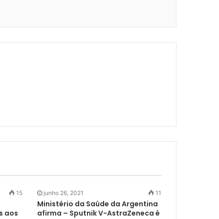
15
junho 26, 2021
11
Ministério da Saúde da Argentina
s aos
afirma – Sputnik V-AstraZeneca é