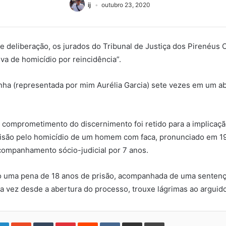
ij
outubro 23, 2020
de deliberação, os jurados do Tribunal de Justiça dos Pirenéus O
iva de homicídio por reincidência”.
inha (representada por mim Aurélia Garcia) sete vezes em um a
 o comprometimento do discernimento foi retido para a implicaç
isão pelo homicídio de um homem com faca, pronunciado em 19 
companhamento sócio-judicial por 7 anos.
do uma pena de 18 anos de prisão, acompanhada de uma sentença
ira vez desde a abertura do processo, trouxe lágrimas ao arguido
gle+
LinkedIn
StumbleUpon
Tumblr
Pinterest
Reddit
VKontakte
Share
Print