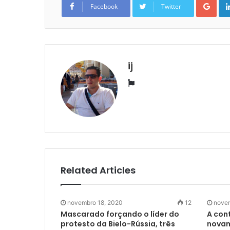
Facebook
Twitter
ij
Website
Related Articles
novembro 18, 2020
12
novem
Mascarado forçando o líder do
A con
protesto da Bielo-Rússia, três
novam