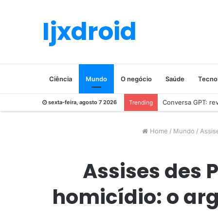
Ijxdroid
Ciência
Mundo
O negócio
Saúde
Tecno
Conversa GPT: revo
sexta-feira, agosto 7 2026
Trending
Home
/
Mundo
/
Assis
Assises des 
homicídio: o ar