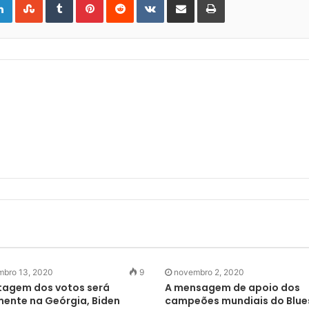
via
Email
bro 13, 2020
9
novembro 2, 2020
tagem dos votos será
A mensagem de apoio dos
ente na Geórgia, Biden
campeões mundiais do Blue