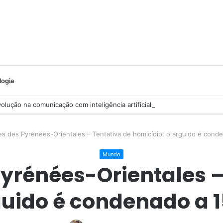
logia
lução na comunicação com inteligência artificial
es des Pyrénées-Orientales – Tentativa de homicídio: o arguido é cond
Mundo
Pyrénées-Orientales –
guido é condenado a 1