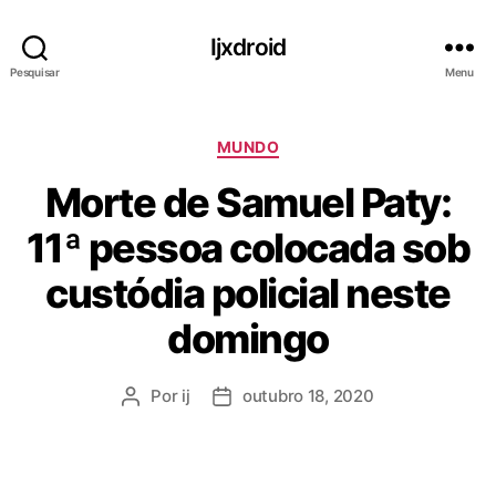
Ijxdroid
Pesquisar
Menu
C
MUNDO
a
Morte de Samuel Paty:
t
e
11ª pessoa colocada sob
g
o
custódia policial neste
r
i
domingo
a
s
Por
ij
outubro 18, 2020
A
D
u
a
t
t
o
a
r
d