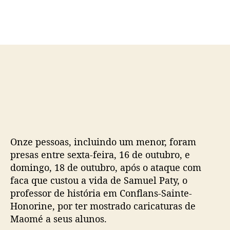
d
e
o
p
p
u
o
b
s
l
t
i
c
a
ç
ã
o
Onze pessoas, incluindo um menor, foram
presas entre sexta-feira, 16 de outubro, e
domingo, 18 de outubro, após o ataque com
faca que custou a vida de Samuel Paty, o
professor de história em Conflans-Sainte-
Honorine, por ter mostrado caricaturas de
Maomé a seus alunos.