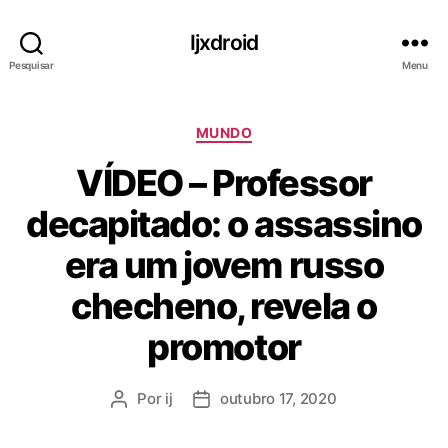
Ijxdroid
Pesquisar
Menu
C
MUNDO
a
VÍDEO – Professor
t
e
decapitado: o assassino
g
o
era um jovem russo
r
i
checheno, revela o
a
s
promotor
Por
ij
outubro 17, 2020
A
D
u
a
t
t