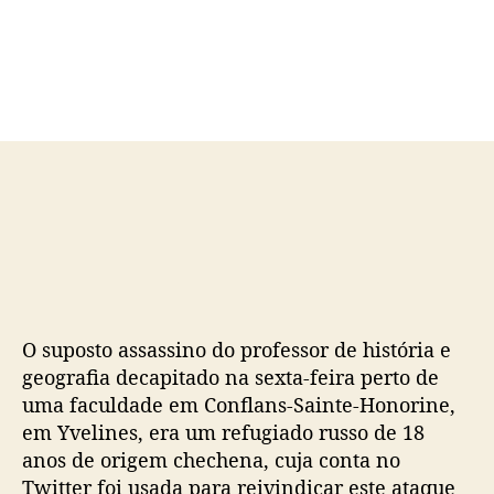
o
a
r
d
d
e
o
p
p
u
o
b
s
l
t
i
c
a
ç
ã
o
O suposto assassino do professor de história e
geografia decapitado na sexta-feira perto de
uma faculdade em Conflans-Sainte-Honorine,
em Yvelines, era um refugiado russo de 18
anos de origem chechena, cuja conta no
Twitter foi usada para reivindicar este ataque