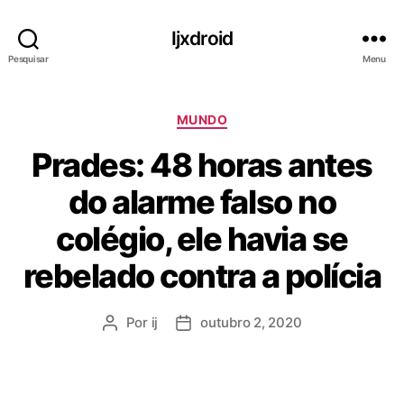
Ijxdroid
Pesquisar
Menu
C
MUNDO
a
Prades: 48 horas antes
t
e
do alarme falso no
g
o
colégio, ele havia se
r
i
rebelado contra a polícia
a
s
Por
ij
outubro 2, 2020
A
D
u
a
t
t
o
a
r
d