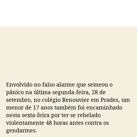
d
e
o
p
p
u
o
b
s
l
t
i
c
a
ç
ã
o
Envolvido no falso alarme que semeou o
pânico na última segunda-feira, 28 de
setembro, no colégio Renouvier em Prades, um
menor de 17 anos também foi encaminhado
nesta sexta-feira por ter se rebelado
violentamente 48 horas antes contra os
gendarmes.